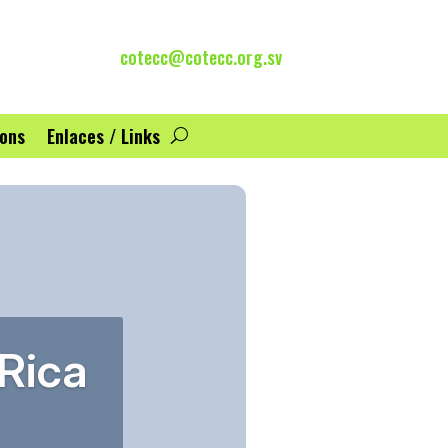
cotecc@cotecc.org.sv
ions
Enlaces / Links
Rica