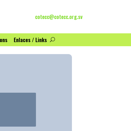
cotecc@cotecc.org.sv
ions
Enlaces / Links