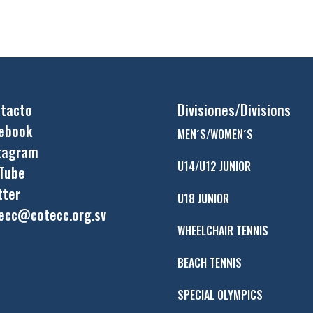
tacto
Divisiones/Divisions
ebook
MEN´S/WOMEN´S
tagram
U14/U12 JUNIOR
Tube
tter
U18 JUNIOR
ecc@cotecc.org.sv
WHEELCHAIR TENNIS
BEACH TENNIS
SPECIAL OLYMPICS