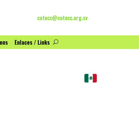
cotecc@cotecc.org.sv
ions
Enlaces / Links