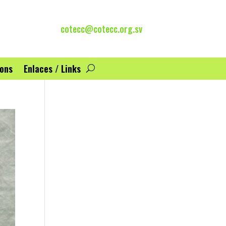
cotecc@cotecc.org.sv
ions
Enlaces / Links