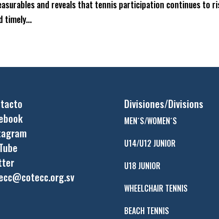
asurables and reveals that tennis participation continues to ri
 timely...
tacto
Divisiones/Divisions
ebook
MEN´S/WOMEN´S
tagram
U14/U12 JUNIOR
Tube
tter
U18 JUNIOR
ecc@cotecc.org.sv
WHEELCHAIR TENNIS
BEACH TENNIS