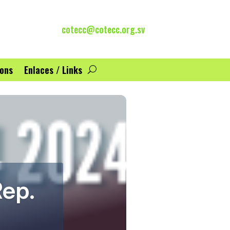
cotecc@cotecc.org.sv
ions
Enlaces / Links
ep.