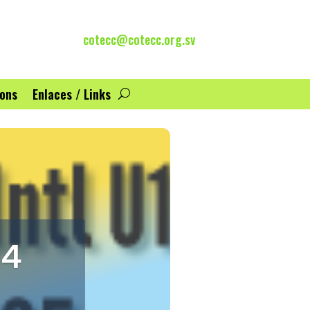
cotecc@cotecc.org.sv
ions
Enlaces / Links
14